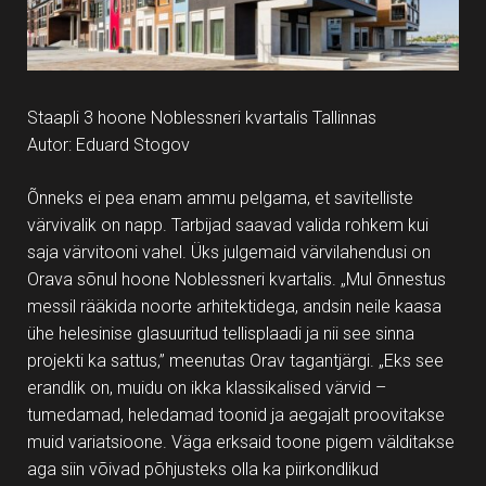
Staapli 3 hoone Noblessneri kvartalis Tallinnas
Autor: Eduard Stogov
Õnneks ei pea enam ammu pelgama, et savitelliste
värvivalik on napp. Tarbijad saavad valida rohkem kui
saja värvitooni vahel. Üks julgemaid värvilahendusi on
Orava sõnul hoone Noblessneri kvartalis. „Mul õnnestus
messil rääkida noorte arhitektidega, andsin neile kaasa
ühe helesinise glasuuritud tellisplaadi ja nii see sinna
projekti ka sattus,” meenutas Orav tagantjärgi. „Eks see
erandlik on, muidu on ikka klassikalised värvid –
tumedamad, heledamad toonid ja aegajalt proovitakse
muid variatsioone. Väga erksaid toone pigem välditakse
aga siin võivad põhjusteks olla ka piirkondlikud