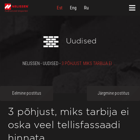
Est
Eng
Ru
Uudised
NELISSEN - UUDISED -
3 PÕHJUST, MIKS TARBIJA EI OSKA VEEL TELLISFASSAADI HINNATA.
Eelmine postitus
Järgmine postitus
3 põhjust, miks tarbija ei
oska veel tellisfassaadi
hinnata.