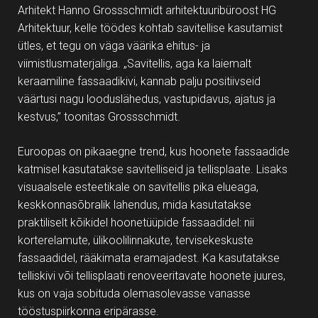
Arhitekt Hanno Grossschmidt arhitektuuribüroost HG
Arhitektuur, kelle töödes kohtab savitellise kasutamist
ütles, et tegu on väga väärika ehitus- ja
viimistlusmaterjaliga. „Savitellis, aga ka laiemalt
keraamiline fassaadikivi, kannab palju positiivseid
väärtusi nagu looduslähedus, vastupidavus, ajatus ja
kestvus,” toonitas Grossschmidt.
Euroopas on pikaaegne trend, kus hoonete fassaadide
katmisel kasutatakse savitelliseid ja tellisplaate. Lisaks
visuaalsele esteetikale on savitellis pika elueaga,
keskkonnasõbralik lahendus, mida kasutatakse
praktiliselt kõikidel hoonetüüpide fassaadidel: nii
korterelamute, ülikoolilinnakute, tervisekeskuste
fassaadidel, rääkimata eramajadest. Ka kasutatakse
telliskivi või tellisplaati renoveeritavate hoonete juures,
kus on vaja sobituda olemasolevasse vanasse
tööstuspiirkonna eripärasse.