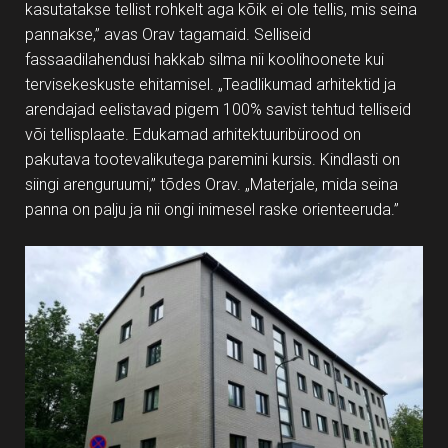
kasutatakse tellist rohkelt aga kõik ei ole tellis, mis seina
pannakse,” avas Orav tagamaid. Selliseid
fassaadilahendusi hakkab silma nii koolihoonete kui
tervisekeskuste ehitamisel. „Teadlikumad arhitektid ja
arendajad eelistavad pigem 100% savist tehtud telliseid
või tellisplaate. Edukamad arhitektuuribürood on
pakutava tootevalikutega paremini kursis. Kindlasti on
siingi arenguruumi,” tõdes Orav. „Materjale, mida seina
panna on palju ja nii ongi inimesel raske orienteeruda.”