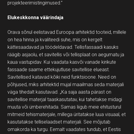
projekteerimistingimused.”
Elukeskkonna väärindaja
Orava sõnul eelistavad Euroopa arhitektid tooteid, millele
on hea hinna ja kvaliteedi suhe, mis on kergelt
kättesaadavad ja töödeldavad. Tellisfassaadi kasuks
räägib asjaolu, et savitellis või tellisplaat on aegumatu ja
kaua vastupidav. Kui vaadata kasvõi vanade kirikute
fassaade saame ettekujutluse savitellise elueast.
Savitellised katavad kõiki neid funktsioone. Need on
põhjused, miks arhitektid mujal maailmas seda materjali
väga tihedalt kasutavad. „Ka saja aasta pärast on
savitellise materjal taaskasutatav, kui tahetakse midagi
muuta või ümberehitada. Samas liigub meie ehitusturul
mitmeid tehismaterjale, millega üritatakse luua visuaal, et
kasutatakse telliselaadset materjali. See mõjutab
omakorda ka turgu. Eemalt vaadates tundub, et Eestis