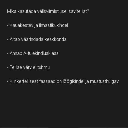
Miks kasutada välisviimistlusel savitellist?
• Kauakestev ja ilmastikukindel
• Aitab väärindada keskkonda
• Annab A-tulekindlusklassi
• Tellise värv ei tuhmu
• Klinkertellisest fassaad on löögikindel ja mustusthülgav