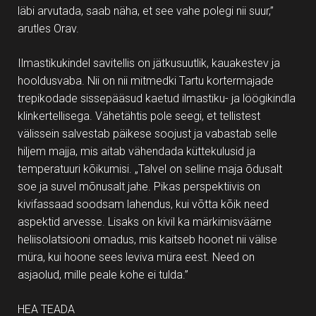
läbi arvutada, saab näha, et see vahe polegi nii suur,”
arutles Orav.
Ilmastikukindel savitellis on jätkusuutlik, kauakestev ja
hooldusvaba. Nii on nii mitmedki Tartu kortermajade
trepikodade sissepääsud kaetud ilmastiku- ja löögikindla
klinkertellisega. Vähetähtis pole seegi, et tellistest
välissein salvestab päikese soojust ja vabastab selle
hiljem majja, mis aitab vähendada küttekulusid ja
temperatuuri kõikumisi. „Talvel on selline maja õdusalt
soe ja suvel mõnusalt jahe. Pikas perspektiivis on
kivifassaad soodsam lahendus, kui võtta kõik need
aspektid arvesse. Lisaks on kivil ka märkimisväärne
heliisolatsiooni omadus, mis kaitseb hoonet nii välise
müra, kui hoone sees leviva müra eest. Need on
asjaolud, mille peale kohe ei tulda.”
HEA TEADA