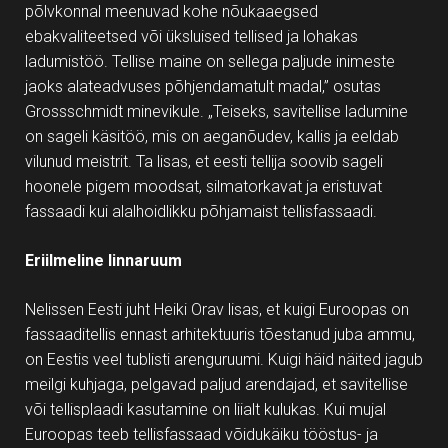
põlvkonnal meenuvad kohe nõukaaegsed
ebakvaliteetsed või üksluised tellised ja lohakas
ladumistöö. Tellise maine on sellega paljude inimeste
jaoks alateadvuses põhjendamatult madal,” osutas
Grossschmidt minevikule. „Teiseks, savitellise ladumine
on sageli käsitöö, mis on aeganõudev, kallis ja eeldab
vilunud meistrit. Ta lisas, et eesti tellija soovib sageli
hoonele pigem moodsat, silmatorkavat ja eristuvat
fassaadi kui alalhoidlikku põhjamaist tellisfassaadi.
Eriilmeline linnaruum
Nelissen Eesti juht Heiki Orav lisas, et kuigi Euroopas on
fassaaditellis ennast arhitektuuris tõestanud juba ammu,
on Eestis veel tublisti arenguruumi. Kuigi häid näited jagub
meilgi kuhjaga, pelgavad paljud arendajad, et savitellise
või tellisplaadi kasutamine on liialt kulukas. Kui mujal
Euroopas teeb tellisfassaad võidukäiku tööstus- ja