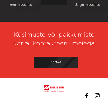
Eelmine postitus
Järgmine postitus
Küsimuste või pakkumiste
korral kontakteeru meiega
Kontakt