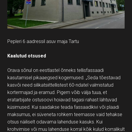
Pepleri 6 aadressil asuv maja Tartu
Kaalutud otsused
Orava sõnul on eestlastel õnneks tellisfassaadi
kasutamisel pikaaegsed kogemused. „Seda tõestavad
kasvõi need silikatsiittellistest 60-ndatel valmistatud
kortermajad ja eramud. Pigem võib välja tuua, et
eratarbijate ostusoovi hoiavad tagasi rahast lähtuvad
küsimused. Kui saadakse teada fassaadikivi või plaadi
maksumus, ei süveneta rohkem teemasse vaid tehakse
otsus näiliselt odavama lahenduse kasuks. Kui
krohvimise või muu lahenduse korral kõik kulud korralikult