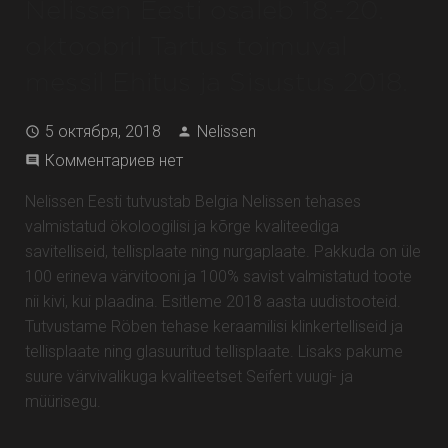
Nelissen Eesti osaleb 18.-20.
oktoobril Tartus toimuval
messil Ehitus ja Sisustus 2018.
5 октября, 2018
Nelissen
Комментариев нет
Nelissen Eesti tutvustab Belgia Nelissen tehases
valmistatud ökoloogilisi ja kõrge kvaliteediga
savitelliseid, tellisplaate ning nurgaplaate. Pakkuda on üle
100 erineva värvitooni ja 100% savist valmistatud toote
nii kivi, kui plaadina. Esitleme 2018 aasta uudistooteid.
Tutvustame Röben tehase keraamilisi klinkertelliseid ja
tellisplaate ning glasuuritud tellisplaate. Lisaks pakume
suure värvivalikuga kvaliteetset Seifert vuugi- ja
müürisegu.