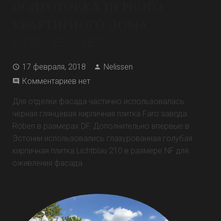
ПОДГОТОВКА ПЕРВОГО
КВАРТИРНОГО ДОМА
NOBLESSNER
17 февраля, 2018
Nelissen
Комментариев нет
Для отделки фасада частично использовалась
черная глянцевая кирпичная плитка Faro завода
Röben в размерах DF. Дополнительно впервые в
Эстонии использовались глазурованная голубая
кирпичная плитка Lichtblau 210 в размере NF для
оживления фасада.