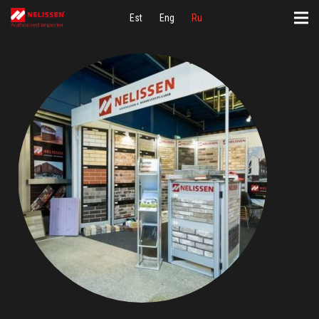
Est
Eng
Ru