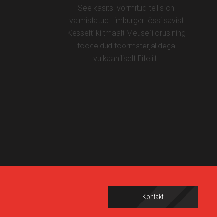
See käsitsi vormitud tellis on
valmistatud Limburger lössi savist
Kesselti kiltmaalt Meuse`i orus ning
töödeldud toormaterjalidega
vulkaaniliselt Eifelilt.
Kontakt