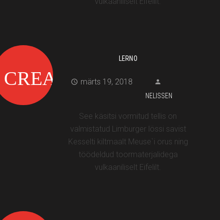
vulkaaniliselt Eifelilt.
LERNO
märts 19, 2018
NELISSEN
See käsitsi vormitud tellis on
valmistatud Limburger lössi savist
Kesselti kiltmaalt Meuse`i orus ning
töödeldud toormaterjalidega
vulkaaniliselt Eifelilt.