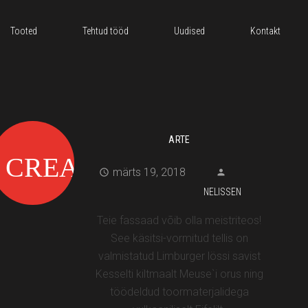
Tooted
Tehtud tööd
Uudised
Kontakt
ARTE
märts 19, 2018
NELISSEN
Teie fassaad võib olla meistriteos!
See käsitsi-vormitud tellis on
valmistatud Limburger lössi savist
Kesselti kiltmaalt Meuse`i orus ning
töödeldud toormaterjalidega