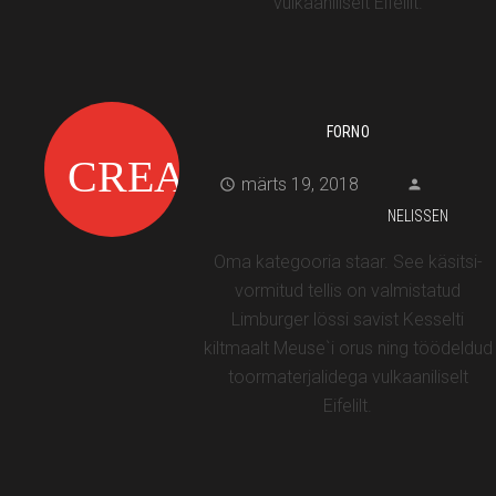
vulkaaniliselt Eifelilt.
FORNO
märts 19, 2018
NELISSEN
Oma kategooria staar. See käsitsi-
vormitud tellis on valmistatud
Limburger lössi savist Kesselti
kiltmaalt Meuse`i orus ning töödeldud
toormaterjalidega vulkaaniliselt
Eifelilt.