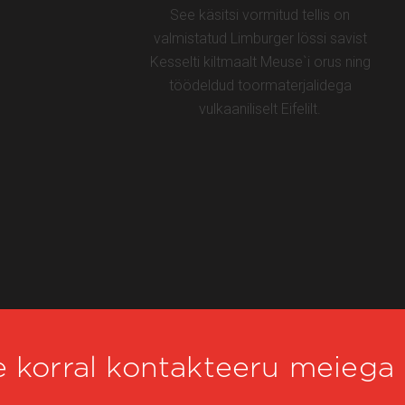
See käsitsi vormitud tellis on
valmistatud Limburger lössi savist
Kesselti kiltmaalt Meuse`i orus ning
töödeldud toormaterjalidega
vulkaaniliselt Eifelilt.
 korral kontakteeru meiega