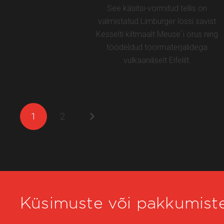
See käsitsi-vormitud tellis on
valmistatud Limburger lössi savist
Kesselti kiltmaalt Meuse`i orus ning
töödeldud toormaterjalidega
vulkaaniliselt Eifelilt.
1
2
Küsimuste või pakkumiste