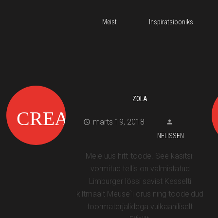
Meist
Inspiratsiooniks
ZOLA
märts 19, 2018
NELISSEN
Meie uus hitt-toode. See käsitsi-
vormitud tellis on valmistatud
Limburger lössi savist Kesselti
kiltmaalt Meuse`i orus ning töödeldud
toormaterjalidega vulkaaniliselt