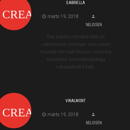
GABRIELLA
märts 19, 2018
NELISSEN
See käsitsi-vormitud tellis on
valmistatud Limburger lössi savist
Kesselti kiltmaalt Meuse`i orus ning
töödeldud toormaterjalidega
vulkaaniliselt Eifelilt.
VINALMONT
märts 19, 2018
NELISSEN