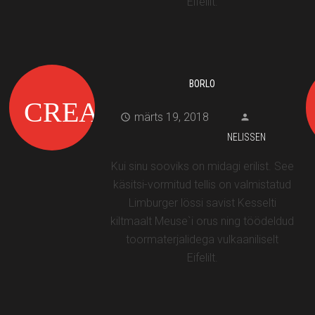
Eifelilt.
BORLO
märts 19, 2018
NELISSEN
Kui sinu sooviks on midagi erilist. See
käsitsi-vormitud tellis on valmistatud
Limburger lössi savist Kesselti
kiltmaalt Meuse`i orus ning töödeldud
toormaterjalidega vulkaaniliselt
Eifelilt.