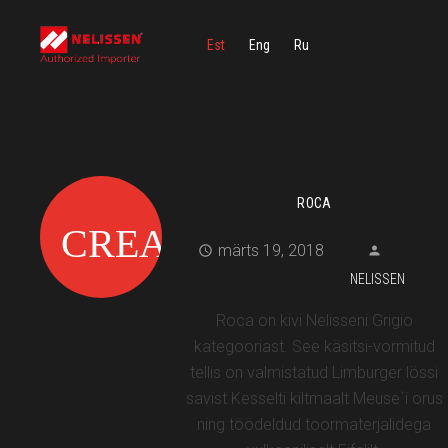
Est
Eng
Ru
ROCA
märts 19, 2018
NELISSEN
Roca on kivi Nelisseni Grigio
kategooriast. See käsitsi-vormitud
tellis on valmistatud Limburger lössi
savist Kesselti kiltmaalt Meuse`i orus
ning töödeldud toormaterjalidega