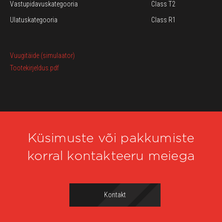
Vastupidavuskategooria
Class T2
Ulatuskategooria
Class R1
Vuugitäide (simulaator)
Tootekirjeldus.pdf
Küsimuste või pakkumiste
korral kontakteeru meiega
Kontakt