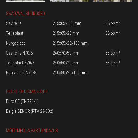
SAADAVAL SUURUSED
Savitellis
215x65x100 mm
58 tk/m²
Tellisplaat
215x65x20 mm
58 tk/m²
Nurgaplaat
215x65x20x100 mm
Savitellis N70/5
240x70x50 mm
65 tk/m²
Tellisplaat N70/5
240x50x20 mm
65 tk/m²
Nurgaplaat N70/5
240x50x20x100 mm
FÜÜSILISED OMADUSED
Euro CE (EN 771-1)
Belgia BENOR (PTV 23-002)
MÕÕTMED JA VASTUPIDAVUS