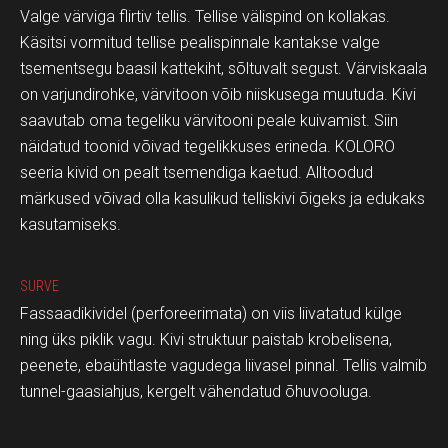
Valge värviga flirtiv tellis. Tellise välispind on kollakas.
Käsitsi vormitud tellise pealispinnale kantakse valge
tsementsegu baasil kattekiht, sõltuvalt segust. Värviskaala
on varjundirohke, värvitoon võib niiskusega muutuda. Kivi
saavutab oma tegeliku värvitooni peale kuivamist. Siin
näidatud toonid võivad tegelikkuses erineda. KOLORO
seeria kivid on pealt tsemendiga kaetud. Alltoodud
märkused võivad olla kasulikud telliskivi õigeks ja edukaks
kasutamiseks.
SURVE
Fassaadikividel (perforeerimata) on viis liivatatud külge
ning üks piklik vagu. Kivi struktuur paistab krobelisena,
peenete, ebaühtlaste vagudega liivasel pinnal. Tellis valmib
tunnel-gaasiahjus, kergelt vähendatud õhuvooluga.