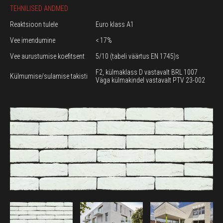
TEHNILISED ANDMED
Reaktsioon tulele
Euro klass A1
Vee imendumine
< 17%
Vee aurustumise koefitsent
5/10 (tabeli väärtus EN 1745)s
F2, külmaklass D vastavalt BRL 1007
Külmumise/sulamise takisti
Väga külmakindel vastavalt PTV 23-002