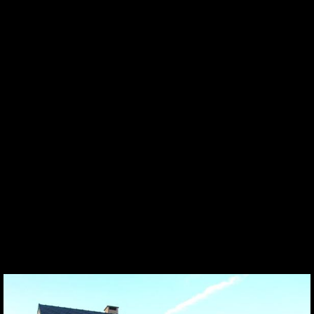
Est
Eng
Ru
Anderlecht