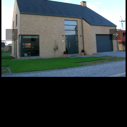
Küsimuste või pakkumiste
korral kontakteeru meiega
Kontakt
Meist
Inspiratsiooniks
Tooted