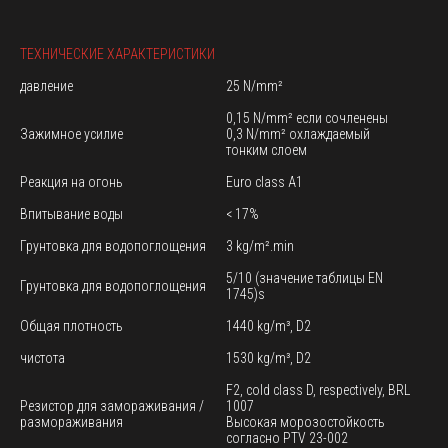
ТЕХНИЧЕСКИЕ ХАРАКТЕРИСТИКИ
давление
25 N/mm²
0,15 N/mm² если сочленены
Зажимное усилие
0,3 N/mm² охлаждаемый
тонким слоем
Реакция на огонь
Euro class A1
Впитывание воды
< 17%
Грунтовка для водопоглощения
3 kg/m².min
5/10 (значение таблицы EN
Грунтовка для водопоглощения
1745)s
Общая плотность
1440 kg/m³, D2
чистота
1530 kg/m³, D2
F2, cold class D, respectively, BRL
Резистор для замораживания /
1007
размораживания
Высокая морозостойкость
согласно PTV 23-002