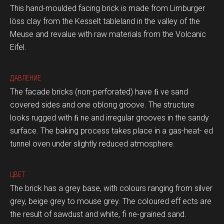
This hand-moulded facing brick is made from Limburger
löss clay from the Kesselt tableland in the valley of the
Meuse and revalue with raw materials from the Volcanic
Eifel.
ДАВЛЕНИЕ
The facade bricks (non-perforated) have ﬁ ve sand
covered sides and one oblong groove. The structure
looks rugged with ﬁ ne and irregular grooves in the sandy
surface. The baking process takes place in a gas-heat- ed
tunnel oven under slightly reduced atmosphere.
ЦВЕТ
The brick has a grey base, with colours ranging from silver
grey, beige grey to mouse grey. The coloured eff ects are
the result of sawdust and white, fi ne-grained sand.