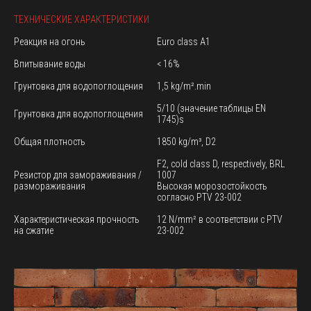
ТЕХНИЧЕСКИЕ ХАРАКТЕРИСТИКИ
Реакция на огонь
Euro class A1
Впитывание воды
< 16%
Грунтовка для водопоглощения
1,5 kg/m².min
5/10 (значение таблицы EN
Грунтовка для водопоглощения
1745)s
Общая плотность
1850 kg/m³, D2
F2, cold class D, respectively, BRL
Резистор для замораживания /
1007
размораживания
Высокая морозостойкость
согласно PTV 23-002
Характеристическая прочность
12 N/mm² в соответствии с PTV
на сжатие
23-002