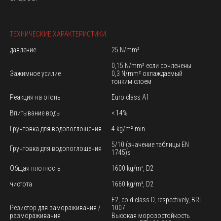
ТЕХНИЧЕСКИЕ ХАРАКТЕРИСТИКИ
давление
25 N/mm²
0,15 N/mm² если сочленены
Зажимное усилие
0,3 N/mm² охлаждаемый
тонким слоем
Реакция на огонь
Euro class A1
Впитывание воды
< 14%
Грунтовка для водопоглощения
4 kg/m².min
5/10 (значение таблицы EN
Грунтовка для водопоглощения
1745)s
Общая плотность
1600 kg/m³, D2
чистота
1660 kg/m³, D2
F2, cold class D, respectively, BRL
Резистор для замораживания /
1007
размораживания
Высокая морозостойкость