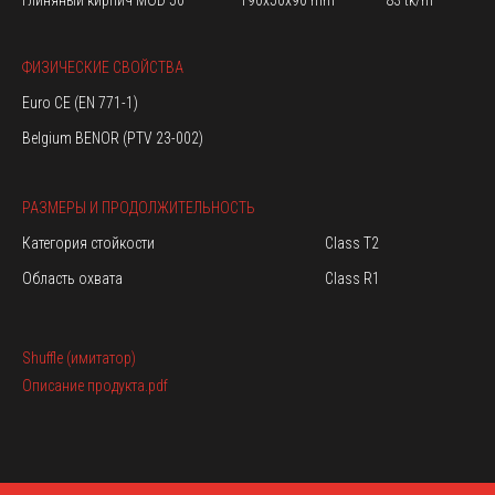
глиняный кирпич MOD 50
190x50x90 mm
83 tk/m²
ФИЗИЧЕСКИЕ СВОЙСТВА
Euro CE (EN 771-1)
Belgium BENOR (PTV 23-002)
РАЗМЕРЫ И ПРОДОЛЖИТЕЛЬНОСТЬ
Категория стойкости
Class T2
Область охвата
Class R1
Shuffle (имитатор)
Описание продукта.pdf