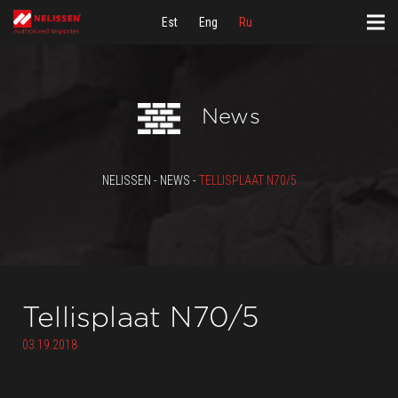
Est
Eng
Ru
News
NELISSEN - NEWS -
TELLISPLAAT N70/5
Tellisplaat N70/5
03.19.2018