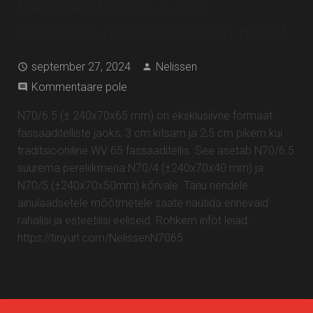
Nelissen N70/6,5 uus
eksklusiivne fassaadikivi mõõt
september 27, 2024
Nelissen
Kommentaare pole
N70/6.5 (± 240x70x65 mm) on eksklusiivne formaat
fassaaditelliste jaoks, 3 cm kitsam ja 2,5 cm pikem kui
traditsiooniline WV 65 fassaaditellis. See asetab N70/6.5
suurema pereliikmena N70/4 (±240x70x40 mm) ja
N70/5 (±240x70x50mm) kõrvale. Tänu nendele
ainulaadsetele mõõtmetele saate nautida erinevaid
rahalisi ja esteetilisi eeliseid. Rohkem infot leiad:
https://tinyurl.com/NelissenN7065