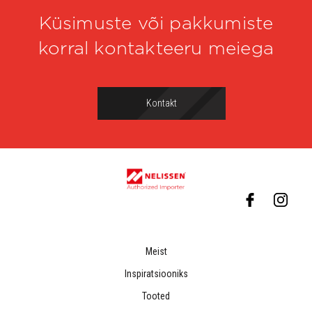
Küsimuste või pakkumiste
korral kontakteeru meiega
Kontakt
Meist
Inspiratsiooniks
Tooted