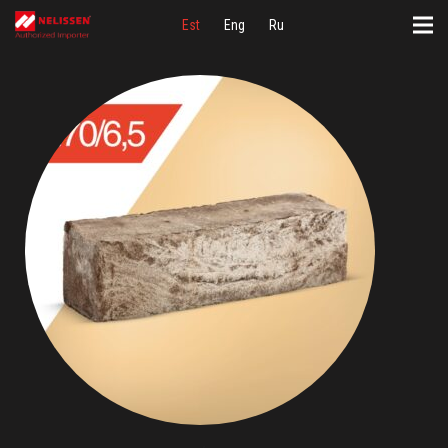
Est
Eng
Ru