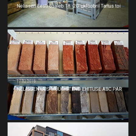
Nelissen Eesti osaleb 18.-20. oktoobril Tartus toimuval messil Ehitus ja Sisustus 2018.
17.02.2018
NELISSEN UUS MÜÜGISTEND EHITUSE ABC PÄRNU KAUPLUSES