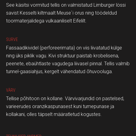
See käsitsi vormitud tellis on valmistatud Limburger lössi
savist Kesselti kiltmaalt Meuse`i orus ning töödeldud
toormaterjalidega vulkaaniliselt Eifelilt.
SURVE
Fassaadikividel (perforeerimata) on viis liivatatud külge
ning üks piklik vagu. Kivi struktuur paistab krobelisena,
peenete, ebaühtlaste vagudega liivasel pinnal. Tellis valmib
tunnel-gaasiahjus, kergelt vähendatud õhuvooluga.
VÄRV
Tellise põhitoon on kollane. Värvivarjundid on pastelsed,
varieerudes oranzikaspunasest kuni tumepunase ja
kollakani, olles täpselt määratletud kogustes.