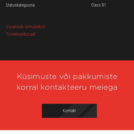
Ulatuskategooria
Class R1
Vuugitäide (simulaator)
Tootekirjeldus.pdf
Küsimuste või pakkumiste
korral kontakteeru meiega
Kontakt