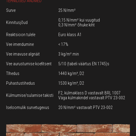
TEHNILISED ANDMED
Surve
25 N/mm²
0,15 N/mm² kui vuugitud
Kinnitusjõud
0,3 N/mm² õhuke kiht
Reaktsioon tulele
Euro klass A1
Vee imendumine
< 17%
Vee imavuse algnäit
3 kg/m².min
Vee aurustumise koefitsent
5/10 (tabeli väärtus EN 1745)s
TIhedus
1440 kg/m³, D2
Puhastustihedus
1530 kg/m³, D2
F2, külmaklass D vastavalt BRL 1007
Külmumise/sulamise takisti
Väga külmakindel vastavalt PTV 23-002
Iseloomulik survetugevus
20 N/mm² vastavalt PTV 23-002