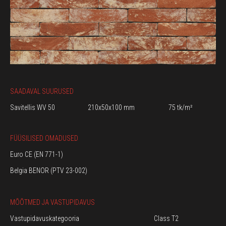
SAADAVAL SUURUSED
Savitellis WV 50
210x50x100 mm
75 tk/m²
FÜÜSILISED OMADUSED
Euro CE (EN 771-1)
Belgia BENOR (PTV 23-002)
MÕÕTMED JA VASTUPIDAVUS
Vastupidavuskategooria
Class T2