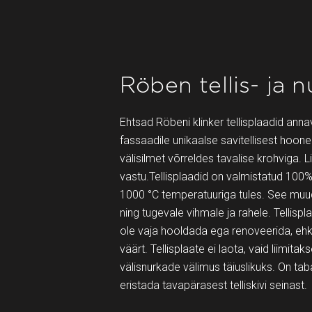
Röben tellis- ja 
Ehtsad Röbeni klinker tellisplaadid annav
fassaadile unikaalse savitellisest hoon
välisilmet võrreldes tavalise krohviga
vastu.Tellisplaadid on valmistatud 100% 
1000 °C temperatuuriga tules. See muu
ning tugevale vihmale ja rahele. Tellisp
ole vaja hooldada ega renoveerida, ehk p
väärt. Tellisplaate ei laota, vaid liimi
välisnurkade välimus täiuslikuks. On tab
eristada tavapärasest telliskivi seinast.