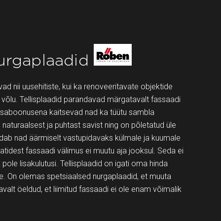
nurgaplaadid
ad nii uusehitiste, kui ka renoveeritavate objektide
e võlu. Tellisplaadid parandavad märgatavalt fassaadi
. Lisaboonusena kaitsevad nad ka tüütu sambla
naturaalsest ja puhtast savist ning on põletatud üle
dab nad äärmiselt vastupidavaks külmale ja kuumale
laatidest fassaadi välimus ei muutu aja jooksul. Seda ei
ole lisakulutusi. Tellisplaadid on igati oma hinda
takse. On olemas spetsiaalsed nurgaplaadid, et muuta
avalt öeldud, et liimitud fassaadi ei ole enam võimalik