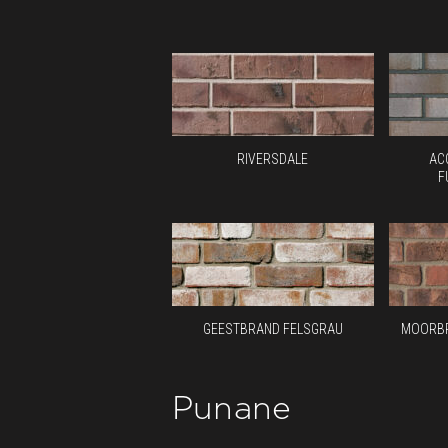
RIVERSDALE
AC
F
GEESTBRAND FELSGRAU
MOORBR
Punane