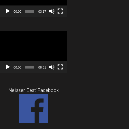
00:00
03:17
Videoesitaja
00:00
08:51
Nelissen Eesti Facebook