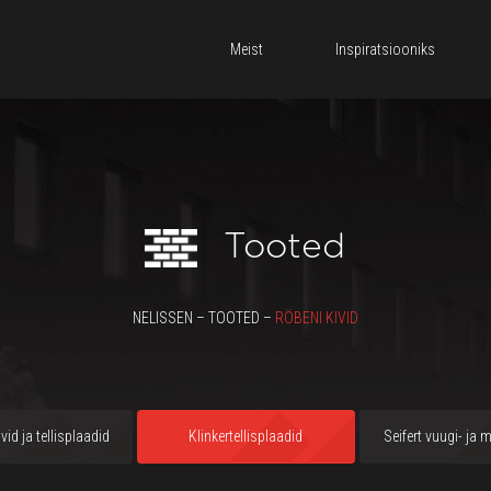
Meist
Inspiratsiooniks
Tooted
NELISSEN – TOOTED –
RÖBENI KIVID
vid ja tellisplaadid
Klinkertellisplaadid
Seifert vuugi- ja